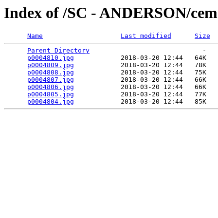
Index of /SC - ANDERSON/ceme
Name
Last modified
Size
Parent Directory
                             -   

p0004810.jpg
            2018-03-20 12:44   64K  

p0004809.jpg
            2018-03-20 12:44   78K  

p0004808.jpg
            2018-03-20 12:44   75K  

p0004807.jpg
            2018-03-20 12:44   66K  

p0004806.jpg
            2018-03-20 12:44   66K  

p0004805.jpg
            2018-03-20 12:44   77K  

p0004804.jpg