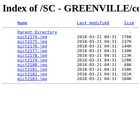
Index of /SC - GREENVILLE/ce
Name
Last modified
Size
Parent Directory
                             -   

pict2174.jpg
            2018-03-21 04:31  176K  

pict2175.jpg
            2018-03-21 04:31  137K  

pict2176.jpg
            2018-03-21 04:31  144K  

pict2177.jpg
            2018-03-21 04:31  130K  

pict2178.jpg
            2018-03-21 04:31  123K  

pict2179.jpg
            2018-03-21 04:31  128K  

pict2180.jpg
            2018-03-21 04:31   68K  

pict2181.jpg
            2018-03-21 04:31  158K  

pict2182.jpg
            2018-03-21 04:31  161K  

pict2183.jpg