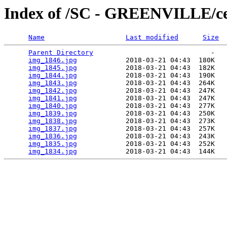
Index of /SC - GREENVILLE/ce
Name
Last modified
Size
Parent Directory
                             -   

img_1846.jpg
            2018-03-21 04:43  180K  

img_1845.jpg
            2018-03-21 04:43  182K  

img_1844.jpg
            2018-03-21 04:43  190K  

img_1843.jpg
            2018-03-21 04:43  264K  

img_1842.jpg
            2018-03-21 04:43  247K  

img_1841.jpg
            2018-03-21 04:43  247K  

img_1840.jpg
            2018-03-21 04:43  277K  

img_1839.jpg
            2018-03-21 04:43  250K  

img_1838.jpg
            2018-03-21 04:43  273K  

img_1837.jpg
            2018-03-21 04:43  257K  

img_1836.jpg
            2018-03-21 04:43  243K  

img_1835.jpg
            2018-03-21 04:43  252K  

img_1834.jpg