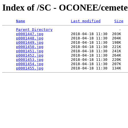
Index of /SC - OCONEE/cemete
Name
Last modified
Size
Parent Directory
                             -   

p0001447.jpg
            2018-04-18 11:30  203K  

p0001448.jpg
            2018-04-18 11:30  204K  

p0001449.jpg
            2018-04-18 11:30  198K  

p0001450.jpg
            2018-04-18 11:30  221K  

p0001451.jpg
            2018-04-18 11:30  241K  

p0001452.jpg
            2018-04-18 11:30  264K  

p0001453.jpg
            2018-04-18 11:30  220K  

p0001454.jpg
            2018-04-18 11:30  207K  

p0001455.jpg