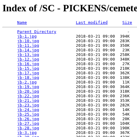
Index of /SC - PICKENS/cemete
Name
Last modified
Size
Parent Directory
                             -   

jb-1.jpg
                2018-03-21 09:00  394K  

jb-10.jpg
               2018-03-21 09:00  283K  

jb-11.jpg
               2018-03-21 09:00  350K  

jb-14.jpg
               2018-03-21 09:00   23K  

jb-13.jpg
               2018-03-21 09:00  258K  

jb-12.jpg
               2018-03-21 09:00  348K  

jb-16.jpg
               2018-03-21 09:00   27K  

jb-15.jpg
               2018-03-21 09:00  210K  

jb-17.jpg
               2018-03-21 09:00  362K  

jb-18.jpg
               2018-03-21 09:00  138K  

jb-2.jpg
                2018-03-21 09:00   11K  

jb-19.jpg
               2018-03-21 09:00  364K  

jb-20.jpg
               2018-03-21 09:00  318K  

jb-22.jpg
               2018-03-21 09:00  236K  

jb-21.jpg
               2018-03-21 09:00  353K  

jb-23.jpg
               2018-03-21 09:00  282K  

jb-24.jpg
               2018-03-21 09:00   14K  

jb-25.jpg
               2018-03-21 09:00   54K  

jb-26.jpg
               2018-03-21 09:00   20K  

jb-27.jpg
               2018-03-21 09:00  104K  

jb-28.jpg
               2018-03-21 09:00  190K  

jb-3.jpg
                2018-03-21 09:00  367K  
