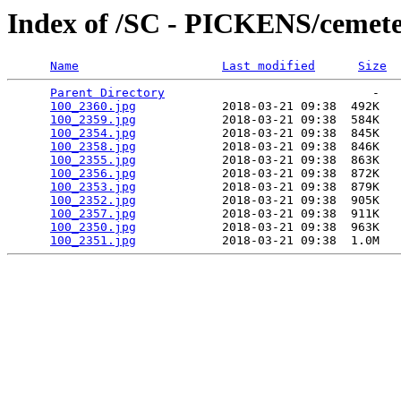
Index of /SC - PICKENS/cemete
Name
Last modified
Size
Parent Directory
                             -   

100_2360.jpg
            2018-03-21 09:38  492K  

100_2359.jpg
            2018-03-21 09:38  584K  

100_2354.jpg
            2018-03-21 09:38  845K  

100_2358.jpg
            2018-03-21 09:38  846K  

100_2355.jpg
            2018-03-21 09:38  863K  

100_2356.jpg
            2018-03-21 09:38  872K  

100_2353.jpg
            2018-03-21 09:38  879K  

100_2352.jpg
            2018-03-21 09:38  905K  

100_2357.jpg
            2018-03-21 09:38  911K  

100_2350.jpg
            2018-03-21 09:38  963K  

100_2351.jpg